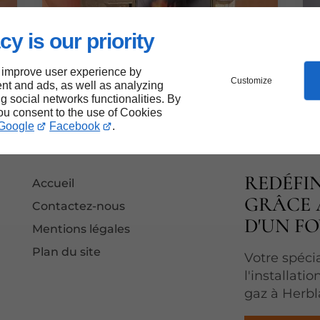
cy is our priority
 improve user experience by
Customize
nt and ads, as well as analyzing
ng social networks functionalities. By
you consent to the use of Cookies
Google
Facebook
.
REDÉFIN
Accueil
GRÂCE 
Contactez-nous
D'UN F
Mentions légales
Plan du site
Votre spéci
l'installati
gaz à Herbl