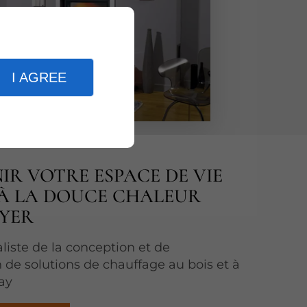
I AGREE
IR VOTRE ESPACE DE VIE
À LA DOUCE CHALEUR
OYER
aliste de la conception et de
on de solutions de chauffage au bois et à
ay