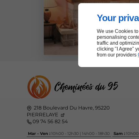
Your priva
We use Cookies to
personalising conte
traffic and optimizi
clicking "I Agree" 
from our providers
218 Boulevard Du Havre,
95220
PIERRELAYE
09 74 56 82 54
Mar - Ven :
10h00 - 12h30 | 14h00 - 18h30
Sam :
10h00